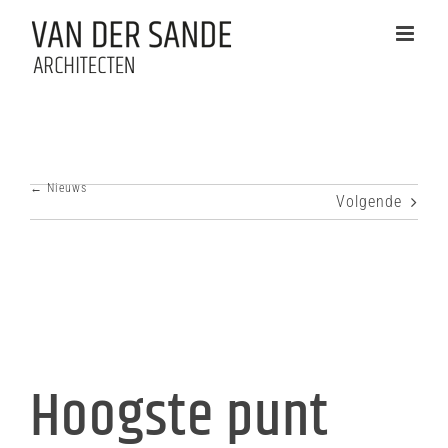
Ga
naar
inhoud
← Nieuws
Volgende
Hoogste punt